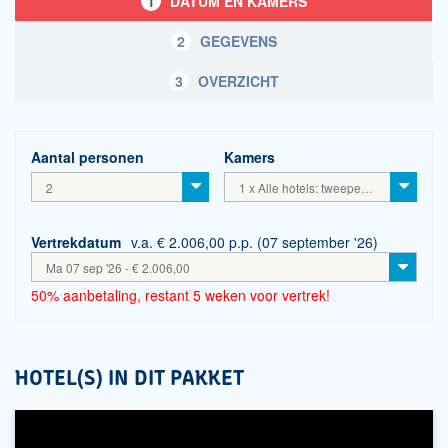
1
DATUM EN KAMERS
2
GEGEVENS
3
OVERZICHT
Aantal personen
Kamers
2
1 x Alle hotels: tweepersoonskamers incl. ontbijt
Vertrekdatum
v.a. € 2.006,00 p.p. (07 september '26)
Ma 07 sep '26 - € 2.006,00
50% aanbetaling, restant 5 weken voor vertrek!
HOTEL(S) IN DIT PAKKET