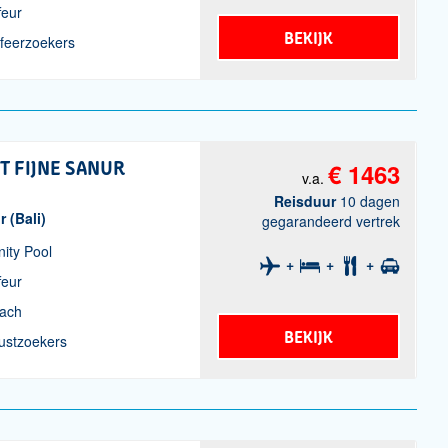
feur
BEKIJK
sfeerzoekers
ET FIJNE SANUR
€ 1463
v.a.
Reisduur
10 dagen
r (Bali)
gegarandeerd vertrek
inity Pool
feur
each
BEKIJK
rustzoekers