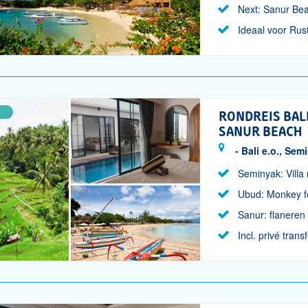
Next: Sanur Be
Ideaal voor Rus
RONDREIS BAL
SANUR BEACH
- Bali e.o., Se
Seminyak: Villa
Ubud: Monkey fo
Sanur: flaneren
Incl. privé trans