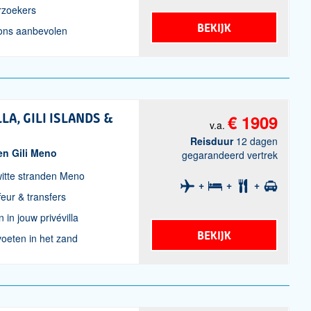
rzoekers
BEKIJK
 ons aanbevolen
LA, GILI ISLANDS &
€ 1909
v.a.
Reisduur
12 dagen
i en Gili Meno
gegarandeerd vertrek
itte stranden Meno
feur & transfers
in in jouw privévilla
BEKIJK
 voeten in het zand