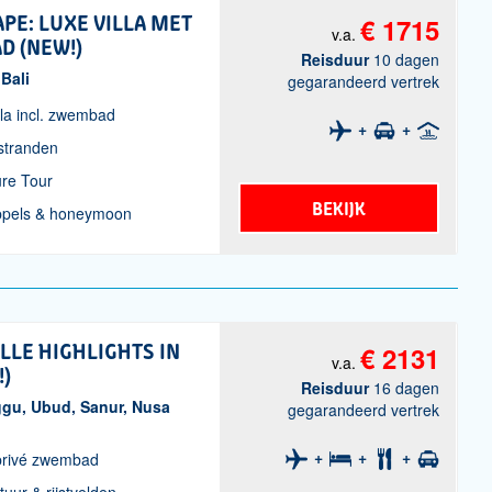
APE: LUXE VILLA MET
€ 1715
v.a.
D (NEW!)
Reisduur
10 dagen
 Bali
gegarandeerd vertrek
la incl. zwembad
 stranden
ure Tour
BEKIJK
oppels & honeymoon
ALLE HIGHLIGHTS IN
€ 2131
v.a.
!)
Reisduur
16 dagen
nggu, Ubud, Sanur, Nusa
gegarandeerd vertrek
t privé zwembad