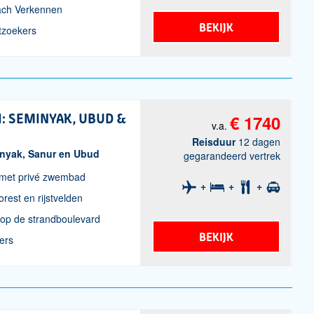
ach Verkennen
BEKIJK
tzoekers
I: SEMINYAK, UBUD &
€ 1740
v.a.
Reisduur
12 dagen
minyak, Sanur en Ubud
gegarandeerd vertrek
 met privé zwembad
rest en rijstvelden
 op de strandboulevard
BEKIJK
fers