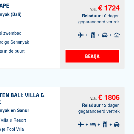
CAPE
€ 1724
v.a.
inyak (Bali)
Reisduur
10 dagen
gegarandeerd vertrek
ivé zwembad
endige Seminyak
s in de buurt
BEKIJK
EN BALI: VILLA &
€ 1806
v.a.
R
Reisduur
12 dagen
minyak en Sanur
gegarandeerd vertrek
 Villa & Resort
 je Pool Villa