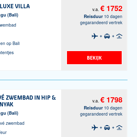
 LUXE VILLA
€ 1752
v.a.
ggu (Bali)
Reisduur
10 dagen
gegarandeerd vertrek
é zwembad
nen op Bali
htentjes
BEKIJK
VÉ ZWEMBAD IN HIP &
€ 1798
v.a.
INYAK
Reisduur
10 dagen
ggu (Bali)
gegarandeerd vertrek
rivé zwembad
feur