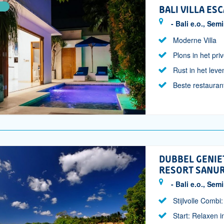
BALI VILLA ES
- Bali e.o., Sem
Moderne Villa
Plons in het pr
Rust in het lev
Beste restaurant
DUBBEL GENIET
RESORT SANU
- Bali e.o., Se
Stijlvolle Combi:
Start: Relaxen in