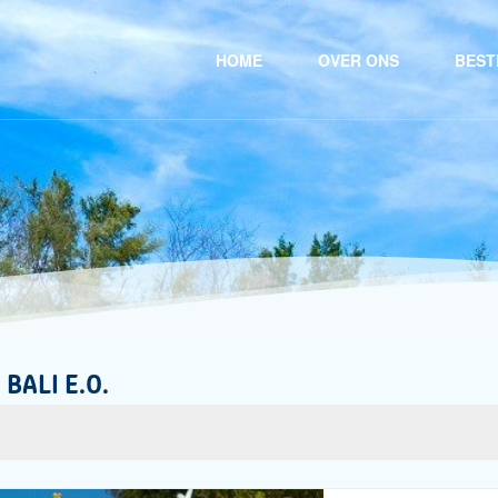
HOME
OVER ONS
BEST
 BALI E.O.