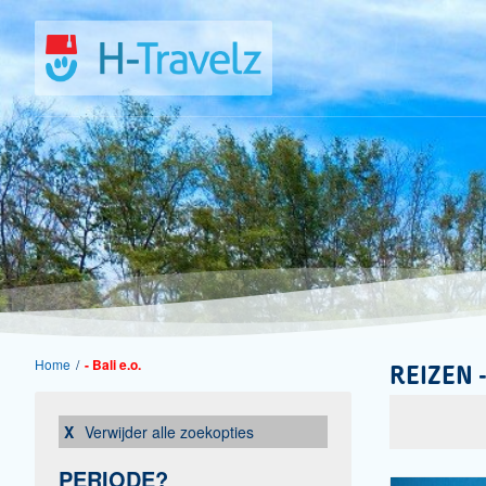
Home
/
- Bali e.o.
REIZEN -
Verwijder alle zoekopties
PERIODE?