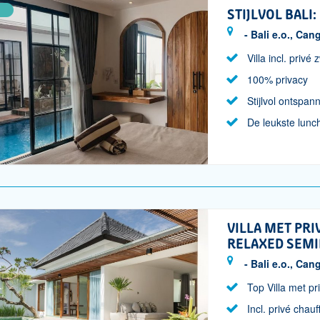
STIJLVOL BALI:
- Bali e.o., Can
Villa incl. priv
100% privacy
Stijlvol ontspan
De leukste lunc
VILLA MET PRI
RELAXED SEM
- Bali e.o., Can
Top Villa met p
Incl. privé chauf