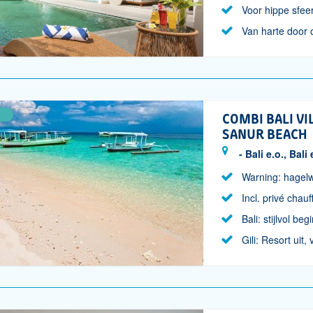
Voor hippe sfee
Van harte door
COMBI BALI VIL
SANUR BEACH
- Bali e.o., Bal
Warning: hagelw
Incl. privé chauf
Bali: stijlvol beg
Gili: Resort uit,