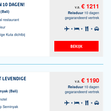
N 10 DAGEN!
€ 1211
v.a.
 (Bali)
Reisduur
10 dagen
gegarandeerd vertrek
al restaurant
feur
ge Kuta dichtbij
BEKIJK
T LEVENDIGE
€ 1190
v.a.
Reisduur
10 dagen
inyak (Bali)
gegarandeerd vertrek
hotel
ip Seminyak