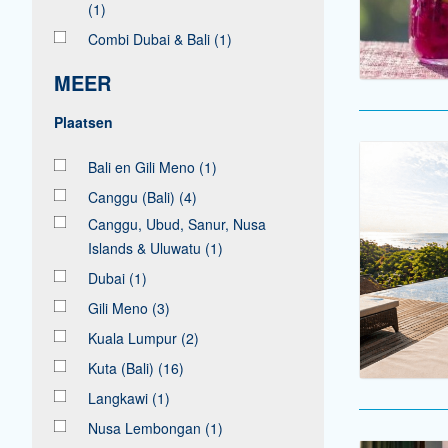
(1)
Combi Dubai & Bali
(1)
MEER
Bali en Gili Meno
(1)
Canggu (Bali)
(4)
Canggu, Ubud, Sanur, Nusa
Islands & Uluwatu
(1)
Dubai
(1)
Gili Meno
(3)
Kuala Lumpur
(2)
Kuta (Bali)
(16)
Langkawi
(1)
Nusa Lembongan
(1)