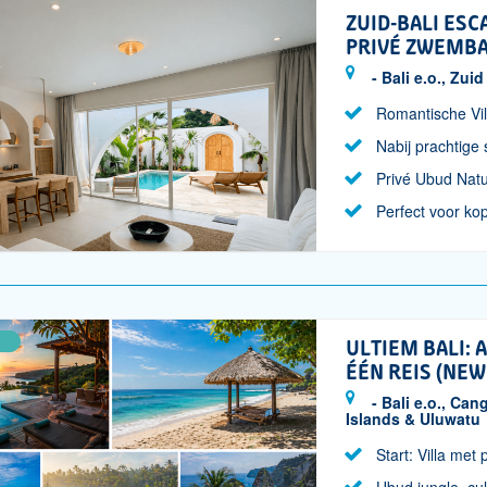
ZUID-BALI ESC
PRIVÉ ZWEMBA
- Bali e.o., Zuid
Romantische Vil
Nabij prachtige
Privé Ubud Nat
Perfect voor k
ULTIEM BALI: 
ÉÉN REIS (NEW
- Bali e.o., Ca
Islands & Uluwatu
Start: Villa me