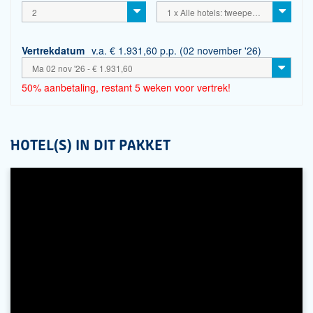
2
1 x Alle hotels: tweepersoonskamers incl. ontbijt
Vertrekdatum
v.a. € 1.931,60 p.p. (02 november '26)
Ma 02 nov '26 - € 1.931,60
50% aanbetaling, restant 5 weken voor vertrek!
HOTEL(S) IN DIT PAKKET