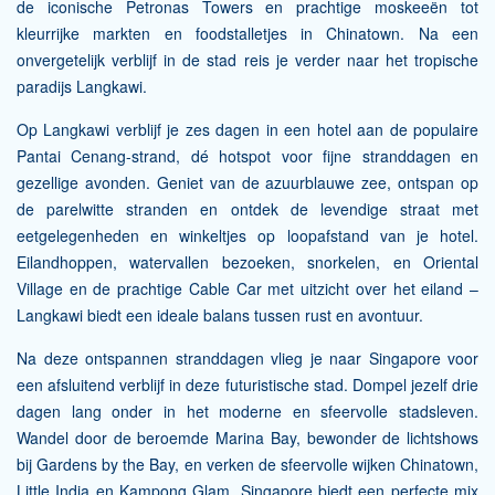
de iconische Petronas Towers en prachtige moskeeën tot
kleurrijke markten en foodstalletjes in Chinatown. Na een
onvergetelijk verblijf in de stad reis je verder naar het tropische
paradijs Langkawi.
Op Langkawi verblijf je zes dagen in een hotel aan de populaire
Pantai Cenang-strand, dé hotspot voor fijne stranddagen en
gezellige avonden. Geniet van de azuurblauwe zee, ontspan op
de parelwitte stranden en ontdek de levendige straat met
eetgelegenheden en winkeltjes op loopafstand van je hotel.
Eilandhoppen, watervallen bezoeken, snorkelen, en Oriental
Village en de prachtige Cable Car met uitzicht over het eiland –
Langkawi biedt een ideale balans tussen rust en avontuur.
Na deze ontspannen stranddagen vlieg je naar Singapore voor
een afsluitend verblijf in deze futuristische stad. Dompel jezelf drie
dagen lang onder in het moderne en sfeervolle stadsleven.
Wandel door de beroemde Marina Bay, bewonder de lichtshows
bij Gardens by the Bay, en verken de sfeervolle wijken Chinatown,
Little India en Kampong Glam. Singapore biedt een perfecte mix