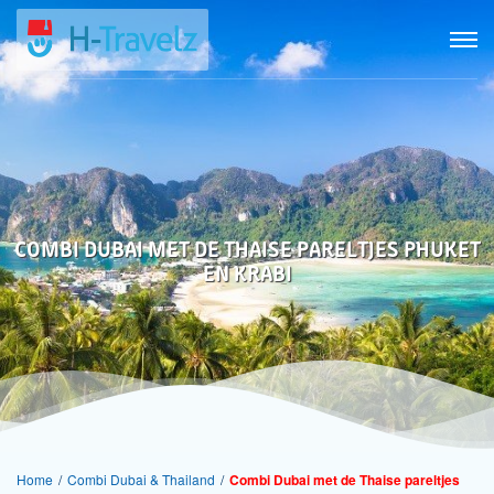
COMBI DUBAI MET DE THAISE PARELTJES PHUKET
EN KRABI
Home
/
Combi Dubai & Thailand
/
Combi Dubai met de Thaise pareltjes