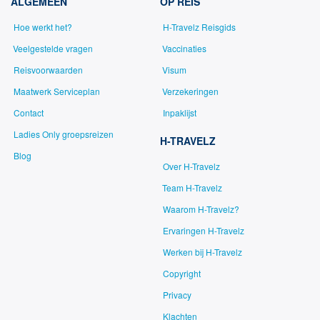
ALGEMEEN
OP REIS
Hoe werkt het?
H-Travelz Reisgids
Veelgestelde vragen
Vaccinaties
Reisvoorwaarden
Visum
Maatwerk Serviceplan
Verzekeringen
Contact
Inpaklijst
Ladies Only groepsreizen
H-TRAVELZ
Blog
Over H-Travelz
Team H-Travelz
Waarom H-Travelz?
Ervaringen H-Travelz
Werken bij H-Travelz
Copyright
Privacy
Klachten