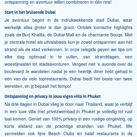
ontspanning en avontuur willen combineren in één reis!
Start in het bruisende Dubai
Je avontuur begint in de indrukwekkende stad Dubai, waar
werkelijk alles groter is dan groot. Ontdek iconische highlights
zoals de Burj Khalifa, de Dubai Mall en de charmante Souqs. Met
je centrale hotel als uitvalsbasis kun je zowel ontspannen aan het
strand als de stad verkennen. In onze reisgids geven we tips om
elke dag optimaal in te vullen, van stranddagen, een
woestijnsafari tot stadsavonturen. Vergeet niet 's avonds over de
boulevard te wandelen nadat je een heerlijk diner hebt gehad in
een van de vele toprestaurants. Dubai biedt het beste van twee
werelden, en jij bepaalt het tempo!
Ontspanning en privacy in jouw eigen villa in Phuket
Na drie dagen in Dubai vlieg je door naar Thailand, waar je verblijf
in een luxe villa met privézwembad in Phuket je volledig tot rust
laat komen. Geniet van 100% privacy in een rustige omgeving, op
korte afstand van de prachtige stranden van Phuket. We
vermelden ook fijne Beach Clubs en halal restaurants in de